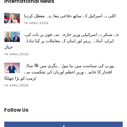
International News
اٹلی نے اسرائیل کے ساتھ دفاعی معاہدہ معطل کردیا
14 APRIL,2026
جے شنکر نے اسرائیلی وزیر خارجہ سے فون پر بات کی،
ایران، آبنائے ہرمز اور لبنان کے معاملات پر کیا تبادلہ
خیال
14 APRIL,2026
یورپ کی سیاست میں نیا موڑ: ہنگری میں 16 سالہ
اقتدار کا خاتمہ، وزیر اعظم اوربان کی شکست سے
ٹرمپ کو بڑا جھٹکا
14 APRIL,2026
Follow Us