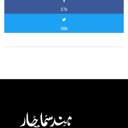
27k
98k