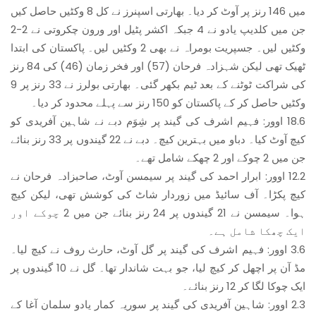
میں 146 رنز پر آوٹ کر دیا۔ بھارتی اسپنرز نے کل 8 وکٹیں حاصل کیں
جن میں کلدیپ یادو نے 4 جبکہ اکشر پٹیل اور ورون چکروتی نے 2-2
وکٹیں لیں۔ جسپریت بومراہ نے بھی 2 وکٹیں لیں۔ پاکستان کی ابتدا
ٹھیک تھی لیکن شہزادہ فرحان (57) اور فخر زمان (46) کی 84 رنز
کی شراکت ٹوٹنے کے بعد ٹیم بکھر گئی۔ بھارتی بولرز نے 33 رنز پر 9
وکٹیں حاصل کر کے پاکستان کو 150 رنز سے پہلے محدود کر دیا۔
18.6 اوور: فہیم اشرف کی گیند پر شِوَم دبے نے شاہین آفریدی کو
کیچ آوٹ کیا۔ دباو میں بہترین کیچ۔ دبے نے 22 گیندوں پر 33 رنز بنائے
جن میں 2 چوکے اور 2 چھکے شامل تھے۔
12.2 اوور: ابرار احمد کی گیند پر سیمسن آوٹ، صاحبزادہ فرحان نے
کیچ پکڑا۔ آف سائیڈ میں زوردار شاٹ کی کوشش تھی، لیکن کیچ
ہوا۔ سیمسن نے 21 گیندوں پر 24 رنز بنائے جن میں 2 چوکے اور
ایک چھکا شامل ہے۔
3.6 اوور: فہیم اشرف کی گیند پر گل آوٹ، حارث روف نے کیچ لیا۔
مڈ آن پر اچھل کر کیچ لیا، جو بہت شاندار تھا۔ گل نے 10 گیندوں پر
ایک چوکا لگا کر 12 رنز بنائے۔
2.3 اوور: شاہین آفریدی کی گیند پر سوریہ کمار یادو سلمان آغا کے