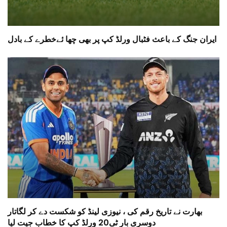
ایران جنگ کے باعث فٹبال ورلڈ کپ پر بھی چھا ئےخطرے کے بادل
بھارت نے تاریخ رقم کی ، نیوزی لینڈ کو شکست دے کر لگاتار
دوسری بار ٹی20 ورلڈ کپ کا خطاب جیت لیا