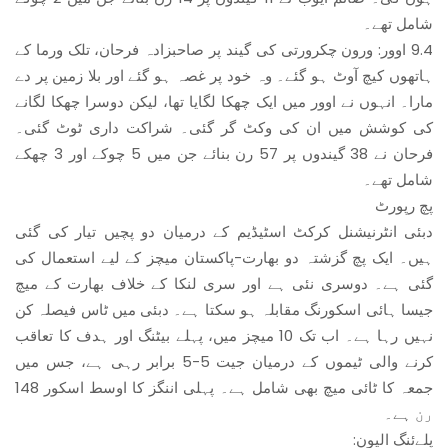
شامل تھے۔
9.4 اوور: ورون چکرورتی کی گیند پر صاحبزادہ فرحان، تلک ورما کے
ہاتھوں کیچ آوٹ ہو گئے۔ وہ خود پر غصہ ہو گئے اور بلا زمین پر دے
مارا۔ انہوں نے اوور میں ایک چھکا لگایا تھا، لیکن دوسرا چھکا لگانے
کی کوشش میں ان کی وکٹ گر گئی۔ شراکت داری ٹوٹ گئی۔
فرحان نے 38 گیندوں پر 57 رن بنائے جن میں 5 چوکے اور 3 چھکے
شامل تھے۔
پچ رپورٹ
دبئی انٹرنیشنل کرکٹ اسٹیڈیم کے درمیان دو پچیں تیار کی گئی
ہیں۔ ایک پچ گزشتہ دو بھارت-پاکستان میچز کے لیے استعمال کی
گئی ہے۔ دوسری نئی ہے اور سری لنکا کے خلاف بھارت کے میچ
جیسا ہائی اسکورنگ مقابلہ ہو سکتا ہے۔ دبئی میں ٹاس فیصلہ کن
نہیں رہا ہے۔ اب تک 10 میچز میں، پہلے بیٹنگ اور ہدف کا تعاقب
کرنے والی ٹیموں کے درمیان جیت 5-5 برابر رہی ہے، جس میں
جمعہ کا ٹائی میچ بھی شامل ہے۔ پہلی اننگز کا اوسط اسکور 148
رن ہے۔
پلےئنگ الیون: