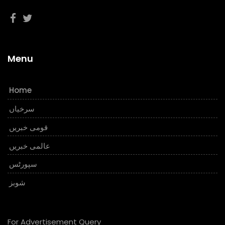
Menu
Home
سرخیاں
قومی خبریں
عالمی خبریں
سپورٹس
شوبز
For Advertisement Query