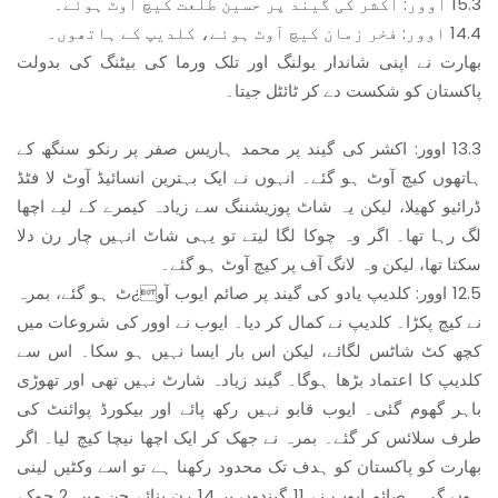
15.3 اوور: اکشر کی گیند پر حسین طلعت کیچ آوٹ ہوئے۔
14.4 اوور: فخر زمان کیچ آوٹ ہوئے، کلدیپ کے ہاتھوں۔
بھارت نے اپنی شاندار بولنگ اور تلک ورما کی بیٹنگ کی بدولت
پاکستان کو شکست دے کر ٹائٹل جیتا۔
13.3 اوور: اکشر کی گیند پر محمد ہاریس صفر پر رنکو سنگھ کے
ہاتھوں کیچ آوٹ ہو گئے۔ انہوں نے ایک بہترین انسائیڈ آوٹ لا فٹڈ
ڈرائیو کھیلا، لیکن یہ شاٹ پوزیشننگ سے زیادہ کیمرے کے لیے اچھا
لگ رہا تھا۔ اگر وہ چوکا لگا لیتے تو یہی شاٹ انہیں چار رن دلا
سکتا تھا، لیکن وہ لانگ آف پر کیچ آوٹ ہو گئے۔
12.5 اوور: کلدیپ یادو کی گیند پر صائم ایوب آو¿ٹ ہو گئے، بمرہ
نے کیچ پکڑا۔ کلدیپ نے کمال کر دیا۔ ایوب نے اوور کی شروعات میں
کچھ کٹ شاٹس لگائے، لیکن اس بار ایسا نہیں ہو سکا۔ اس سے
کلدیپ کا اعتماد بڑھا ہوگا۔ گیند زیادہ شارٹ نہیں تھی اور تھوڑی
باہر گھوم گئی۔ ایوب قابو نہیں رکھ پائے اور بیکورڈ پوائنٹ کی
طرف سلائس کر گئے۔ بمرہ نے جھک کر ایک اچھا نیچا کیچ لیا۔ اگر
بھارت کو پاکستان کو ہدف تک محدود رکھنا ہے تو اسے وکٹیں لینی
ہوں گی۔ صائم ایوب نے 11 گیندوں پر 14 رن بنائے جن میں 2 چوکے