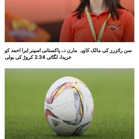
سن رائزرز کی مالک کاویہ مارن نے پاکستانی اسپنر ابرا احمد کو
خریدا، لگائی 2.34 کروڑ کی بولی