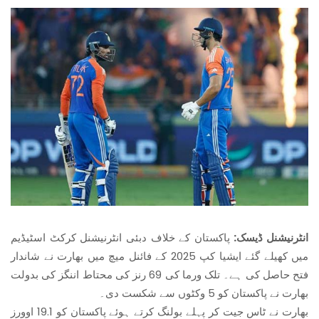
انٹرنیشنل ڈیسک:
پاکستان کے خلاف دبئی انٹرنیشنل کرکٹ اسٹیڈیم
میں کھیلے گئے ایشیا کپ 2025 کے فائنل میچ میں بھارت نے شاندار
فتح حاصل کی ہے۔ تلک ورما کی 69 رنز کی محتاط اننگز کی بدولت
بھارت نے پاکستان کو 5 وکٹوں سے شکست دی۔
بھارت نے ٹاس جیت کر پہلے بولنگ کرتے ہوئے پاکستان کو 19.1 اوورز