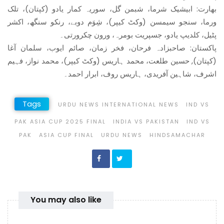
بھارت: ابیشیک شرما، شبمن گل، سوریہ کمار یادو (کپتان)، تلک
ورما، سنجو سیمسن (وکٹ کیپر)، شِوَم دوبے، رنکو سنگھ، اکشر
پٹیل، کلدیپ یادو، جسپریت بومرہ، ورون چکرورتی۔
پاکستان: صاحبزادہ فرحان، فخر زمان، صائم ایوب، سلمان آغا
(کپتان), حسین طلعت، محمد ہاریس (وکٹ کیپر)، محمد نواز، فہیم
اشرف، شاہین آفریدی، ہاریس روف، ابرار احمد۔
Tags
URDU NEWS INTERNATIONAL NEWS
IND VS
PAK ASIA CUP 2025 FINAL
INDIA VS PAKISTAN
IND VS
PAK
ASIA CUP FINAL
URDU NEWS
HINDSAMACHAR
You may also like