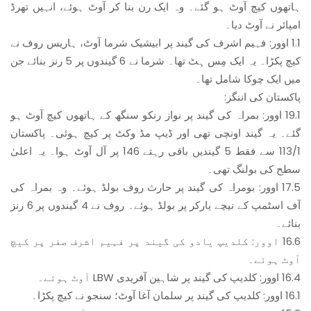
ہاتھوں کیچ آوٹ ہو گئے۔ وہ ایک رن بنا کر آوٹ ہوئے، انہیں تھرڈ
امپائر نے آوٹ دیا۔
1.1 اوور: فہیم اشرف کی گیند پر ابیشیک شرما آوٹ، ہاریس روف نے
کیچ پکڑا۔ یہ ایک مِس ہِٹ تھا۔ شرما نے 6 گیندوں پر 5 رنز بنائے جن
میں ایک چوکا شامل تھا۔
پاکستان کی اننگز:
19.1 اوور: بمراہ کی گیند پر نواز رنکو سنگھ کے ہاتھوں کیچ آوٹ ہو
گئے۔ یہ گیند اونچی تھی اور ڈیپ مڈ وکٹ پر کیچ ہوئی۔ پاکستان
113/1 سے فقط 5 گیندیں باقی رہتے 146 پر آل آوٹ ہوا۔ یہ اعلیٰ
سطح کی بولنگ تھی۔
17.5 اوور: بومراہ کی گیند پر حارث روف بولڈ ہوئے۔ وہ بمراہ کی
آف اسٹمپ کے نیچے یارکر پر بولڈ ہوئے۔ روف نے 4 گیندوں پر 6 رنز
بنائے۔
16.6 اوور: کلدیپ یادو کی گیند پر فہیم اشرف صفر پر کیچ
آوٹ ہوئے۔
16.4 اوور: کلدیپ کی گیند پر شاہین آفریدی LBW آوٹ ہوئے۔
16.1 اوور: کلدیپ کی گیند پر سلمان آغا آوٹ؛ سنجو نے کیچ پکڑا۔