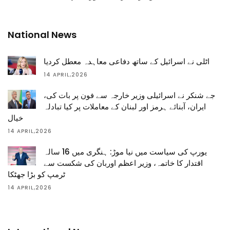
National News
اٹلی نے اسرائیل کے ساتھ دفاعی معاہدہ معطل کردیا
14 APRIL,2026
جے شنکر نے اسرائیلی وزیر خارجہ سے فون پر بات کی،
ایران، آبنائے ہرمز اور لبنان کے معاملات پر کیا تبادلہ
خیال
14 APRIL,2026
یورپ کی سیاست میں نیا موڑ: ہنگری میں 16 سالہ
اقتدار کا خاتمہ، وزیر اعظم اوربان کی شکست سے
ٹرمپ کو بڑا جھٹکا
14 APRIL,2026