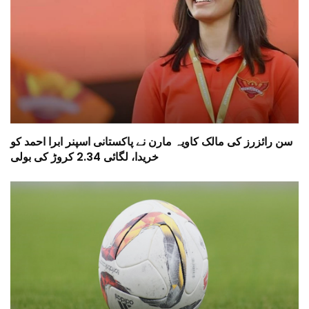
سن رائزرز کی مالک کاویہ مارن نے پاکستانی اسپنر ابرا احمد کو
خریدا، لگائی 2.34 کروڑ کی بولی