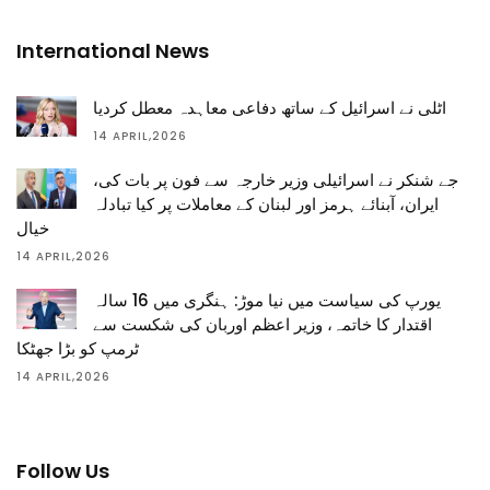
International News
اٹلی نے اسرائیل کے ساتھ دفاعی معاہدہ معطل کردیا
14 APRIL,2026
جے شنکر نے اسرائیلی وزیر خارجہ سے فون پر بات کی،
ایران، آبنائے ہرمز اور لبنان کے معاملات پر کیا تبادلہ
خیال
14 APRIL,2026
یورپ کی سیاست میں نیا موڑ: ہنگری میں 16 سالہ
اقتدار کا خاتمہ، وزیر اعظم اوربان کی شکست سے
ٹرمپ کو بڑا جھٹکا
14 APRIL,2026
Follow Us