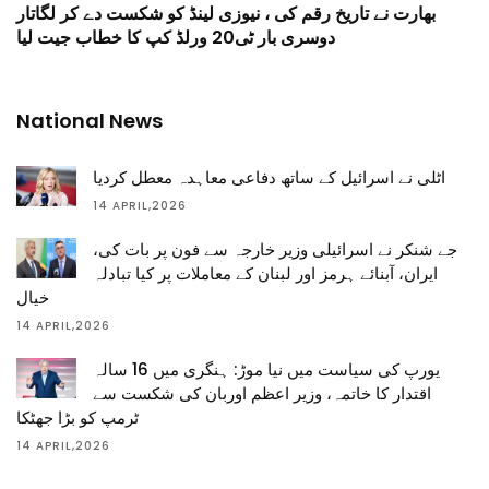
بھارت نے تاریخ رقم کی ، نیوزی لینڈ کو شکست دے کر لگاتار
دوسری بار ٹی20 ورلڈ کپ کا خطاب جیت لیا
National News
اٹلی نے اسرائیل کے ساتھ دفاعی معاہدہ معطل کردیا
14 APRIL,2026
جے شنکر نے اسرائیلی وزیر خارجہ سے فون پر بات کی،
ایران، آبنائے ہرمز اور لبنان کے معاملات پر کیا تبادلہ
خیال
14 APRIL,2026
یورپ کی سیاست میں نیا موڑ: ہنگری میں 16 سالہ
اقتدار کا خاتمہ، وزیر اعظم اوربان کی شکست سے
ٹرمپ کو بڑا جھٹکا
14 APRIL,2026