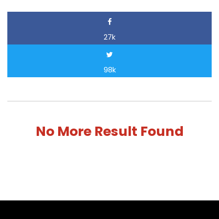
27k
98k
No More Result Found