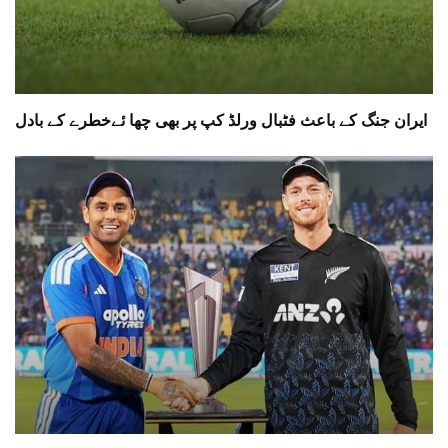
ایران جنگ کے باعث فٹبال ورلڈ کپ پر بھی چھا ئےخطرے کے بادل