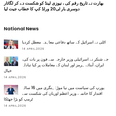
بھارت نے تاریخ رقم کی ، نیوزی لینڈ کو شکست دے کر لگاتار
دوسری بار ٹی20 ورلڈ کپ کا خطاب جیت لیا
National News
اٹلی نے اسرائیل کے ساتھ دفاعی معاہدہ معطل کردیا
14 APRIL,2026
جے شنکر نے اسرائیلی وزیر خارجہ سے فون پر بات کی،
ایران، آبنائے ہرمز اور لبنان کے معاملات پر کیا تبادلہ
خیال
14 APRIL,2026
یورپ کی سیاست میں نیا موڑ: ہنگری میں 16 سالہ
اقتدار کا خاتمہ، وزیر اعظم اوربان کی شکست سے
ٹرمپ کو بڑا جھٹکا
14 APRIL,2026