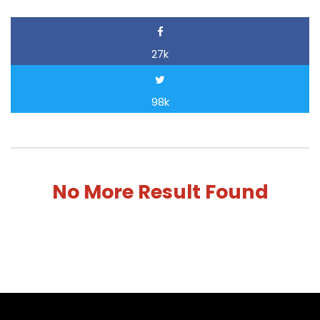
27k
98k
No More Result Found