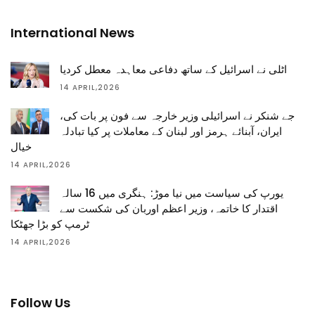
International News
اٹلی نے اسرائیل کے ساتھ دفاعی معاہدہ معطل کردیا
14 APRIL,2026
جے شنکر نے اسرائیلی وزیر خارجہ سے فون پر بات کی،
ایران، آبنائے ہرمز اور لبنان کے معاملات پر کیا تبادلہ
خیال
14 APRIL,2026
یورپ کی سیاست میں نیا موڑ: ہنگری میں 16 سالہ
اقتدار کا خاتمہ، وزیر اعظم اوربان کی شکست سے
ٹرمپ کو بڑا جھٹکا
14 APRIL,2026
Follow Us