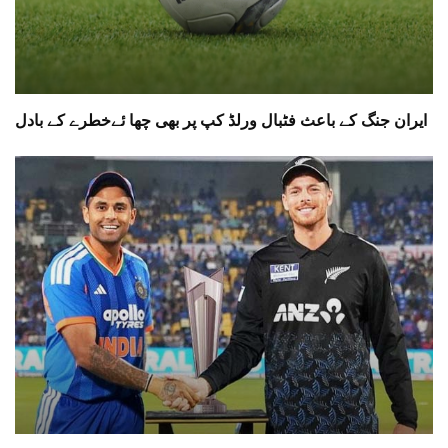
ایران جنگ کے باعث فٹبال ورلڈ کپ پر بھی چھا ئےخطرے کے بادل