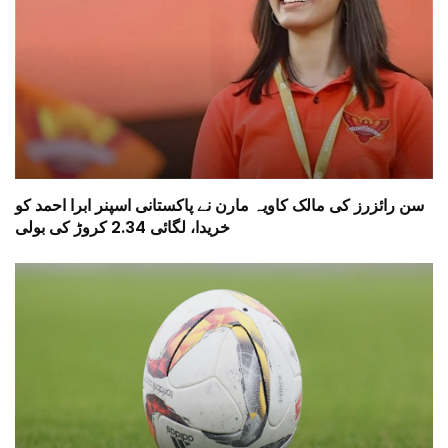
سن رائزرز کی مالک کاویہ مارن نے پاکستانی اسپنر ابرا احمد کو
خریدا، لگائی 2.34 کروڑ کی بولی