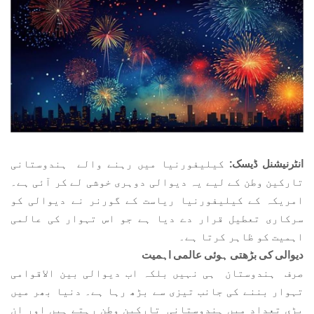
انٹرنیشنل ڈیسک:
کیلیفورنیا میں رہنے والے ہندوستانی
تارکین وطن کے لیے یہ دیوالی دوہری خوشی لے کر آئی ہے۔
امریکہ کے کیلیفورنیا ریاست کے گورنر نے دیوالی کو
سرکاری تعطیل قرار دے دیا ہے جو اس تہوار کی عالمی
اہمیت کو ظاہر کرتا ہے۔
دیوالی کی بڑھتی ہوئی عالمی اہمیت
صرف ہندوستان ہی نہیں بلکہ اب دیوالی بین الاقوامی
تہوار بننے کی جانب تیزی سے بڑھ رہا ہے۔ دنیا بھر میں
بڑی تعداد میں ہندوستانی تارکین وطن رہتے ہیں اور ان