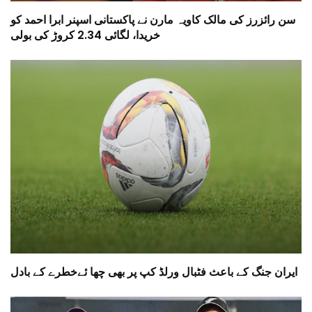
سن رائزرز کی مالک کاویہ مارن نے پاکستانی اسپنر ابرا احمد کو
خریدا، لگائی 2.34 کروڑ کی بولی
ایران جنگ کے باعث فٹبال ورلڈ کپ پر بھی چھا ئےخطرے کے بادل