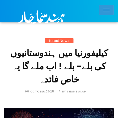
Latest News
کیلیفورنیا میں ہندوستانیوں
کی بلے- بلے ! اب ملے گا یہ
خاص فائدہ
08 OCTOBER,2025
BY SHANE ALAM