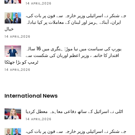
14 APRIL,2026
جے شنکر نے اسرائیلی وزیر خارجہ سے فون پر بات کی،
ایران، آبنائے ہرمز اور لبنان کے معاملات پر کیا تبادلہ
خیال
14 APRIL,2026
یورپ کی سیاست میں نیا موڑ: ہنگری میں 16 سالہ
اقتدار کا خاتمہ، وزیر اعظم اوربان کی شکست سے
ٹرمپ کو بڑا جھٹکا
14 APRIL,2026
International News
اٹلی نے اسرائیل کے ساتھ دفاعی معاہدہ معطل کردیا
14 APRIL,2026
جے شنکر نے اسرائیلی وزیر خارجہ سے فون پر بات کی،