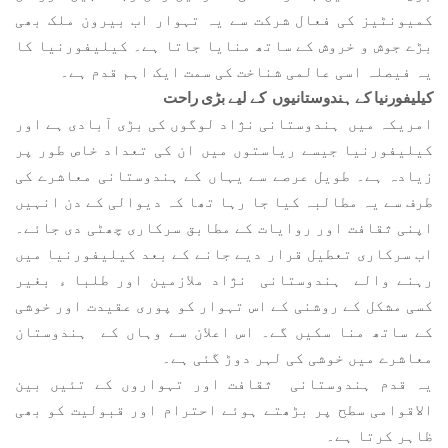
کمیونٹیز کی فعال شرکت سے یہ تہوار اب بیرون ملک بھی
بڑے جوش و خروش کے ساتھ منایا جاتا ہے۔ کیلیفورنیا کا
یہ فیصلہ اسی عالمی شناخت کی سمت ایک اہم قدم ہے۔
کیلیفورنیا کے ہندوستانیوں کے لیے بڑی راحت
امریکہ میں ہندوستانی نژاد لوگوں کی بڑی آبادی ہے اور
کیلیفورنیا جیسے ریاستوں میں ان کی تعداد خاص طور پر
زیادہ ہے۔ طویل عرصے سے یہاں کے ہندوستانی معاشرے کی
طرف سے یہ مطالبہ کیا جا رہا تھا کہ دیوالی کے دن انہیں
اپنی ثقافت اور روایات کے مطابق سرکاری چھٹی دی جائے۔
اب سرکاری تعطیل قرار دیے جانے کے بعد کیلیفورنیا میں
رہنے والے ہندوستانی نژاد ملازمین اور طلبا ء بغیر
کسی مشکل کے روشنی کے اس تہوار کو پوری عقیدت اور خوشی
کے ساتھ منا سکیں گے۔ اس اعلان سے وہاں کے ہندوستان
معاشرے میں خوشی کی لہر دوڑ گئی ہے۔
یہ قدم ہندوستانی ثقافت اور تہواروں کے تئیں بین
الاقوامی سطح پر بڑھتے ہوئے احترام اور قبولیت کو بھی
ظاہر کرتا ہے۔