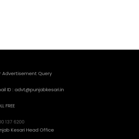
r Advertisement Query
ail ID :
advt@punjabkesari.in
LL FREE
00 137 6200
njab Kesari Head Office