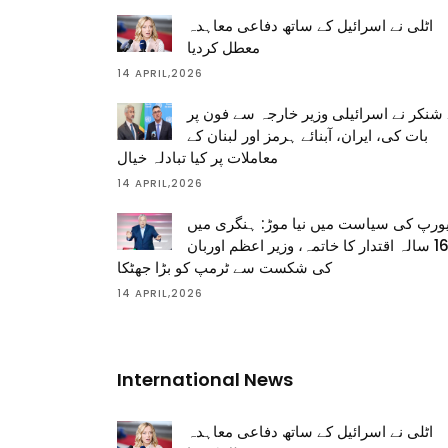
اٹلی نے اسرائیل کے ساتھ دفاعی معاہدہ
معطل کردیا
14 APRIL,2026
شنکر نے اسرائیلی وزیر خارجہ سے فون پر
بات کی، ایران، آبنائے ہرمز اور لبنان کے
معاملات پر کیا تبادلہ خیال
14 APRIL,2026
ورپ کی سیاست میں نیا موڑ: ہنگری میں
16 سالہ اقتدار کا خاتمہ، وزیر اعظم اوربان
کی شکست سے ٹرمپ کو بڑا جھٹکا
14 APRIL,2026
International News
اٹلی نے اسرائیل کے ساتھ دفاعی معاہدہ