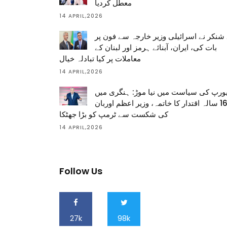
معطل کردیا
14 APRIL,2026
شنکر نے اسرائیلی وزیر خارجہ سے فون پر
بات کی، ایران، آبنائے ہرمز اور لبنان کے
معاملات پر کیا تبادلہ خیال
14 APRIL,2026
ورپ کی سیاست میں نیا موڑ: ہنگری میں
16 سالہ اقتدار کا خاتمہ، وزیر اعظم اوربان
کی شکست سے ٹرمپ کو بڑا جھٹکا
14 APRIL,2026
Follow Us
27k
98k