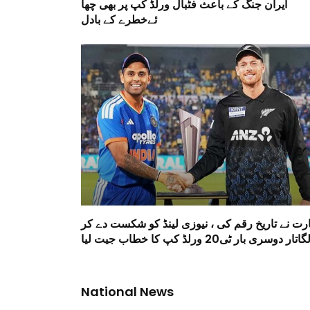
ایران جنگ کے باعث فٹبال ورلڈ کپ پر بھی چھا
ئےخطرے کے بادل
ارت نے تاریخ رقم کی ، نیوزی لینڈ کو شکست دے کر
گاتار دوسری بار ٹی20 ورلڈ کپ کا خطاب جیت لیا
National News