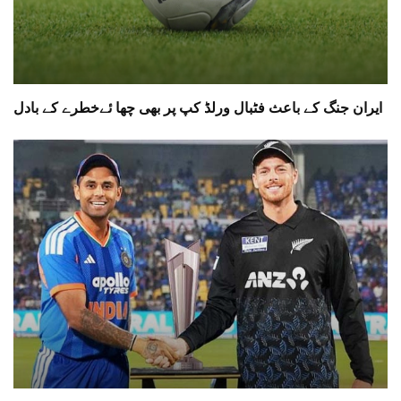
ایران جنگ کے باعث فٹبال ورلڈ کپ پر بھی چھا ئےخطرے کے بادل