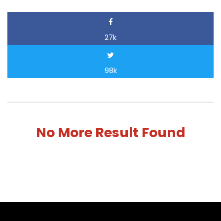
27k
98k
No More Result Found