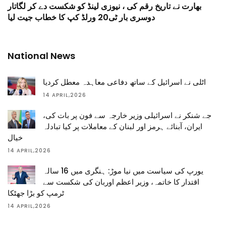
بھارت نے تاریخ رقم کی ، نیوزی لینڈ کو شکست دے کر لگاتار
دوسری بار ٹی20 ورلڈ کپ کا خطاب جیت لیا
National News
اٹلی نے اسرائیل کے ساتھ دفاعی معاہدہ معطل کردیا
14 APRIL,2026
جے شنکر نے اسرائیلی وزیر خارجہ سے فون پر بات کی،
ایران، آبنائے ہرمز اور لبنان کے معاملات پر کیا تبادلہ
خیال
14 APRIL,2026
یورپ کی سیاست میں نیا موڑ: ہنگری میں 16 سالہ
اقتدار کا خاتمہ، وزیر اعظم اوربان کی شکست سے
ٹرمپ کو بڑا جھٹکا
14 APRIL,2026