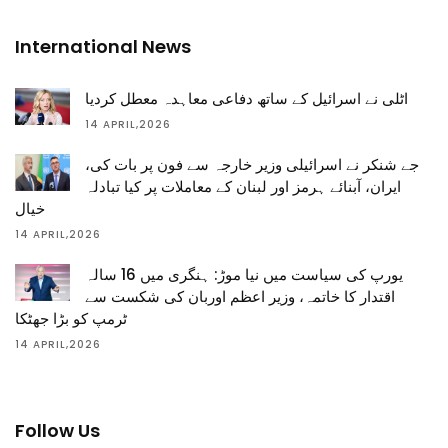
International News
اٹلی نے اسرائیل کے ساتھ دفاعی معاہدہ معطل کردیا
14 APRIL,2026
جے شنکر نے اسرائیلی وزیر خارجہ سے فون پر بات کی،
ایران، آبنائے ہرمز اور لبنان کے معاملات پر کیا تبادلہ
خیال
14 APRIL,2026
یورپ کی سیاست میں نیا موڑ: ہنگری میں 16 سالہ
اقتدار کا خاتمہ، وزیر اعظم اوربان کی شکست سے
ٹرمپ کو بڑا جھٹکا
14 APRIL,2026
Follow Us