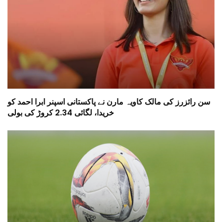
سن رائزرز کی مالک کاویہ مارن نے پاکستانی اسپنر ابرا احمد کو
خریدا، لگائی 2.34 کروڑ کی بولی