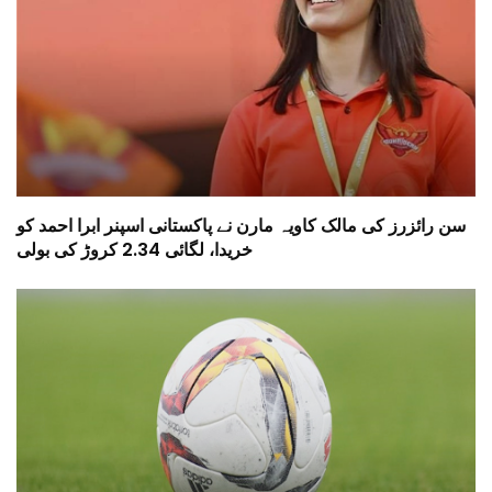
سن رائزرز کی مالک کاویہ مارن نے پاکستانی اسپنر ابرا احمد کو
خریدا، لگائی 2.34 کروڑ کی بولی