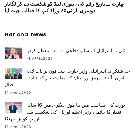
بھارت نے تاریخ رقم کی ، نیوزی لینڈ کو شکست دے کر لگاتار
دوسری بار ٹی20 ورلڈ کپ کا خطاب جیت لیا
National News
اٹلی نے اسرائیل کے ساتھ دفاعی معاہدہ معطل کردیا
14 APRIL,2026
جے شنکر نے اسرائیلی وزیر خارجہ سے فون پر بات کی،
ایران، آبنائے ہرمز اور لبنان کے معاملات پر کیا تبادلہ
خیال
14 APRIL,2026
یورپ کی سیاست میں نیا موڑ: ہنگری میں 16 سالہ
اقتدار کا خاتمہ، وزیر اعظم اوربان کی شکست سے
ٹرمپ کو بڑا جھٹکا
14 APRIL,2026