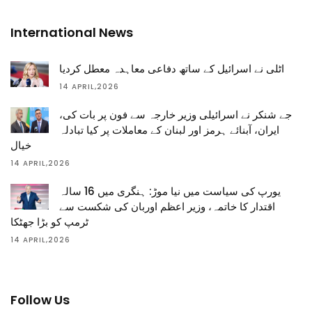
International News
اٹلی نے اسرائیل کے ساتھ دفاعی معاہدہ معطل کردیا
14 APRIL,2026
جے شنکر نے اسرائیلی وزیر خارجہ سے فون پر بات کی،
ایران، آبنائے ہرمز اور لبنان کے معاملات پر کیا تبادلہ
خیال
14 APRIL,2026
یورپ کی سیاست میں نیا موڑ: ہنگری میں 16 سالہ
اقتدار کا خاتمہ، وزیر اعظم اوربان کی شکست سے
ٹرمپ کو بڑا جھٹکا
14 APRIL,2026
Follow Us