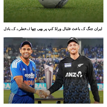
ایران جنگ کے باعث فٹبال ورلڈ کپ پر بھی چھا ئےخطرے کے بادل