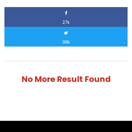
27k
98k
No More Result Found