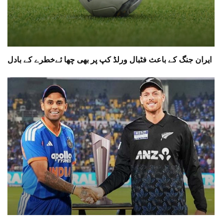
ایران جنگ کے باعث فٹبال ورلڈ کپ پر بھی چھا ئےخطرے کے بادل