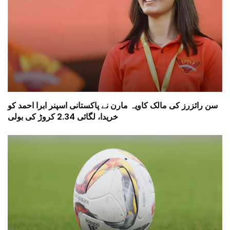
سن رائزرز کی مالک کاویہ مارن نے پاکستانی اسپنر ابرا احمد کو
خریدا، لگائی 2.34 کروڑ کی بولی