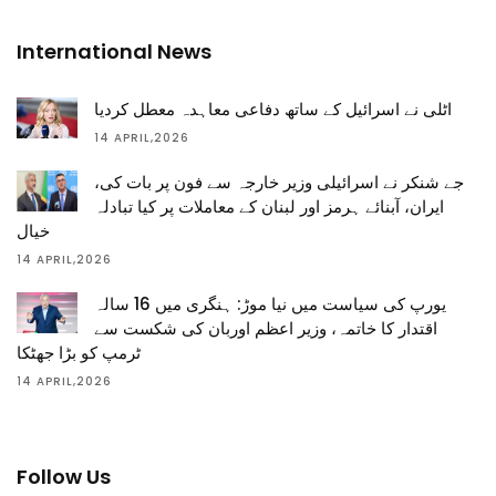
International News
اٹلی نے اسرائیل کے ساتھ دفاعی معاہدہ معطل کردیا
14 APRIL,2026
جے شنکر نے اسرائیلی وزیر خارجہ سے فون پر بات کی،
ایران، آبنائے ہرمز اور لبنان کے معاملات پر کیا تبادلہ
خیال
14 APRIL,2026
یورپ کی سیاست میں نیا موڑ: ہنگری میں 16 سالہ
اقتدار کا خاتمہ، وزیر اعظم اوربان کی شکست سے
ٹرمپ کو بڑا جھٹکا
14 APRIL,2026
Follow Us