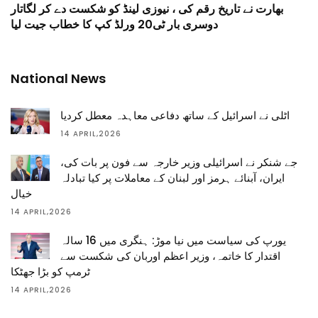
بھارت نے تاریخ رقم کی ، نیوزی لینڈ کو شکست دے کر لگاتار
دوسری بار ٹی20 ورلڈ کپ کا خطاب جیت لیا
National News
اٹلی نے اسرائیل کے ساتھ دفاعی معاہدہ معطل کردیا
14 APRIL,2026
جے شنکر نے اسرائیلی وزیر خارجہ سے فون پر بات کی،
ایران، آبنائے ہرمز اور لبنان کے معاملات پر کیا تبادلہ
خیال
14 APRIL,2026
یورپ کی سیاست میں نیا موڑ: ہنگری میں 16 سالہ
اقتدار کا خاتمہ، وزیر اعظم اوربان کی شکست سے
ٹرمپ کو بڑا جھٹکا
14 APRIL,2026