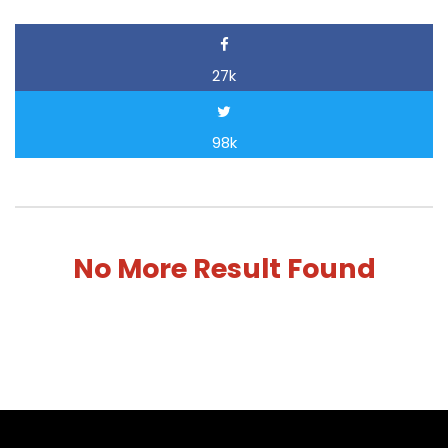
27k
98k
No More Result Found