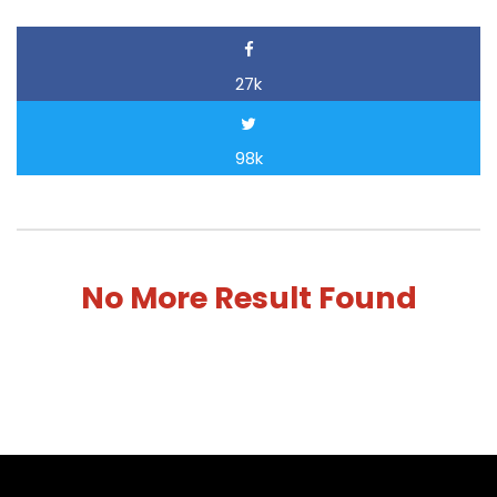
27k
98k
No More Result Found