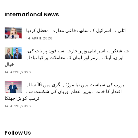
International News
اٹلی نے اسرائیل کے ساتھ دفاعی معاہدہ معطل کردیا
14 APRIL,2026
جے شنکر نے اسرائیلی وزیر خارجہ سے فون پر بات کی،
ایران، آبنائے ہرمز اور لبنان کے معاملات پر کیا تبادلہ
خیال
14 APRIL,2026
یورپ کی سیاست میں نیا موڑ: ہنگری میں 16 سالہ
اقتدار کا خاتمہ، وزیر اعظم اوربان کی شکست سے
ٹرمپ کو بڑا جھٹکا
14 APRIL,2026
Follow Us