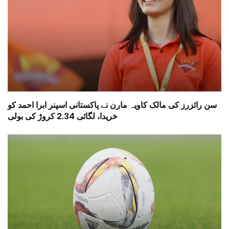
سن رائزرز کی مالک کاویہ مارن نے پاکستانی اسپنر ابرا احمد کو
خریدا، لگائی 2.34 کروڑ کی بولی