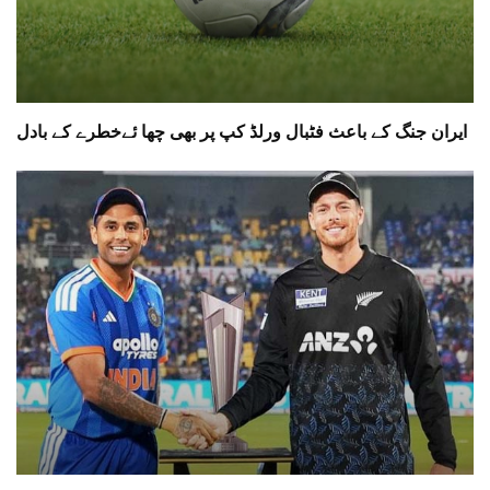
ایران جنگ کے باعث فٹبال ورلڈ کپ پر بھی چھا ئےخطرے کے بادل