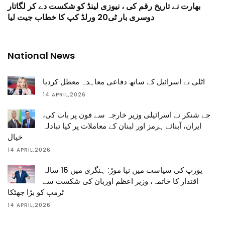
بھارت نے تاریخ رقم کی ، نیوزی لینڈ کو شکست دے کر لگاتار
دوسری بار ٹی20 ورلڈ کپ کا خطاب جیت لیا
National News
اٹلی نے اسرائیل کے ساتھ دفاعی معاہدہ معطل کردیا
14 APRIL,2026
جے شنکر نے اسرائیلی وزیر خارجہ سے فون پر بات کی،
ایران، آبنائے ہرمز اور لبنان کے معاملات پر کیا تبادلہ
خیال
14 APRIL,2026
یورپ کی سیاست میں نیا موڑ: ہنگری میں 16 سالہ
اقتدار کا خاتمہ، وزیر اعظم اوربان کی شکست سے
ٹرمپ کو بڑا جھٹکا
14 APRIL,2026