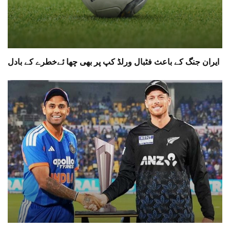
ایران جنگ کے باعث فٹبال ورلڈ کپ پر بھی چھا ئےخطرے کے بادل