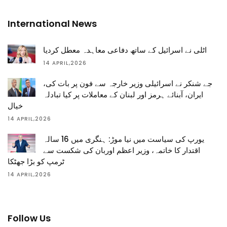
International News
اٹلی نے اسرائیل کے ساتھ دفاعی معاہدہ معطل کردیا
14 APRIL,2026
جے شنکر نے اسرائیلی وزیر خارجہ سے فون پر بات کی،
ایران، آبنائے ہرمز اور لبنان کے معاملات پر کیا تبادلہ
خیال
14 APRIL,2026
یورپ کی سیاست میں نیا موڑ: ہنگری میں 16 سالہ
اقتدار کا خاتمہ، وزیر اعظم اوربان کی شکست سے
ٹرمپ کو بڑا جھٹکا
14 APRIL,2026
Follow Us