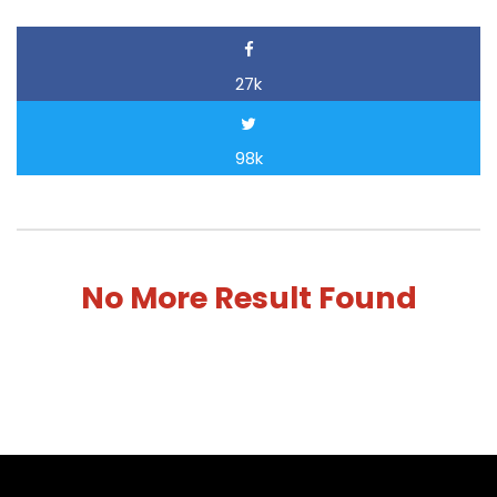
27k
98k
No More Result Found