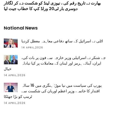
بھارت نے تاریخ رقم کی ، نیوزی لینڈ کو شکست دے کر لگاتار
دوسری بار ٹی20 ورلڈ کپ کا خطاب جیت لیا
National News
اٹلی نے اسرائیل کے ساتھ دفاعی معاہدہ معطل کردیا
14 APRIL,2026
جے شنکر نے اسرائیلی وزیر خارجہ سے فون پر بات کی،
ایران، آبنائے ہرمز اور لبنان کے معاملات پر کیا تبادلہ
خیال
14 APRIL,2026
یورپ کی سیاست میں نیا موڑ: ہنگری میں 16 سالہ
اقتدار کا خاتمہ، وزیر اعظم اوربان کی شکست سے
ٹرمپ کو بڑا جھٹکا
14 APRIL,2026