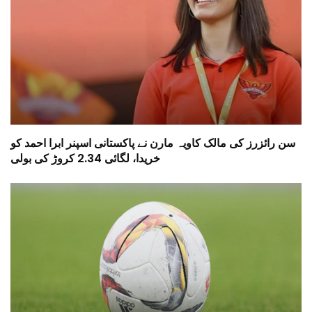
سن رائزرز کی مالک کاویہ مارن نے پاکستانی اسپنر ابرا احمد کو
خریدا، لگائی 2.34 کروڑ کی بولی