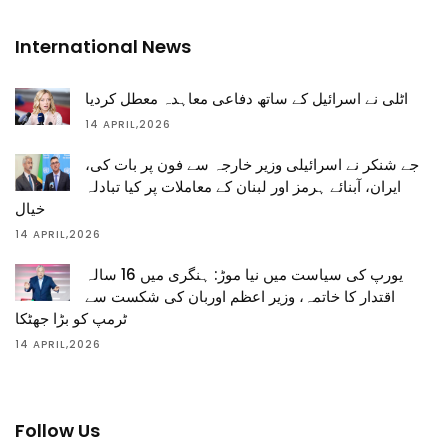
International News
اٹلی نے اسرائیل کے ساتھ دفاعی معاہدہ معطل کردیا
14 APRIL,2026
جے شنکر نے اسرائیلی وزیر خارجہ سے فون پر بات کی،
ایران، آبنائے ہرمز اور لبنان کے معاملات پر کیا تبادلہ
خیال
14 APRIL,2026
یورپ کی سیاست میں نیا موڑ: ہنگری میں 16 سالہ
اقتدار کا خاتمہ، وزیر اعظم اوربان کی شکست سے
ٹرمپ کو بڑا جھٹکا
14 APRIL,2026
Follow Us