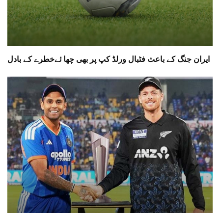
ایران جنگ کے باعث فٹبال ورلڈ کپ پر بھی چھا ئےخطرے کے بادل