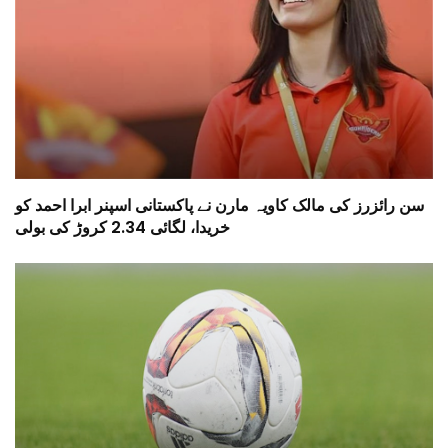
سن رائزرز کی مالک کاویہ مارن نے پاکستانی اسپنر ابرا احمد کو
خریدا، لگائی 2.34 کروڑ کی بولی