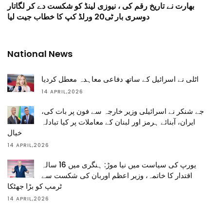
بھارت نے تاریخ رقم کی ، نیوزی لینڈ کو شکست دے کر لگاتار
دوسری بار ٹی20 ورلڈ کپ کا خطاب جیت لیا
National News
اٹلی نے اسرائیل کے ساتھ دفاعی معاہدہ معطل کردیا
14 APRIL,2026
جے شنکر نے اسرائیلی وزیر خارجہ سے فون پر بات کی،
ایران، آبنائے ہرمز اور لبنان کے معاملات پر کیا تبادلہ
خیال
14 APRIL,2026
یورپ کی سیاست میں نیا موڑ: ہنگری میں 16 سالہ
اقتدار کا خاتمہ، وزیر اعظم اوربان کی شکست سے
ٹرمپ کو بڑا جھٹکا
14 APRIL,2026