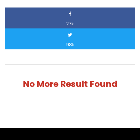
27k
98k
No More Result Found