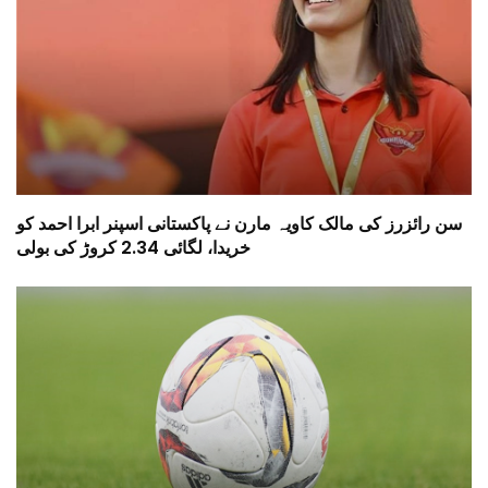
سن رائزرز کی مالک کاویہ مارن نے پاکستانی اسپنر ابرا احمد کو
خریدا، لگائی 2.34 کروڑ کی بولی