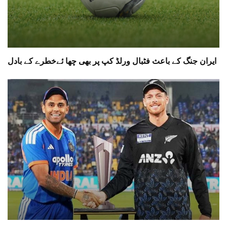
ایران جنگ کے باعث فٹبال ورلڈ کپ پر بھی چھا ئےخطرے کے بادل