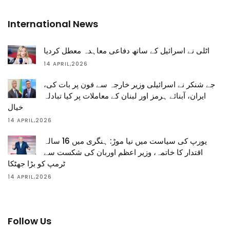
International News
اٹلی نے اسرائیل کے ساتھ دفاعی معاہدہ معطل کردیا
14 APRIL,2026
جے شنکر نے اسرائیلی وزیر خارجہ سے فون پر بات کی،
ایران، آبنائے ہرمز اور لبنان کے معاملات پر کیا تبادلہ
خیال
14 APRIL,2026
یورپ کی سیاست میں نیا موڑ: ہنگری میں 16 سالہ
اقتدار کا خاتمہ، وزیر اعظم اوربان کی شکست سے
ٹرمپ کو بڑا جھٹکا
14 APRIL,2026
Follow Us