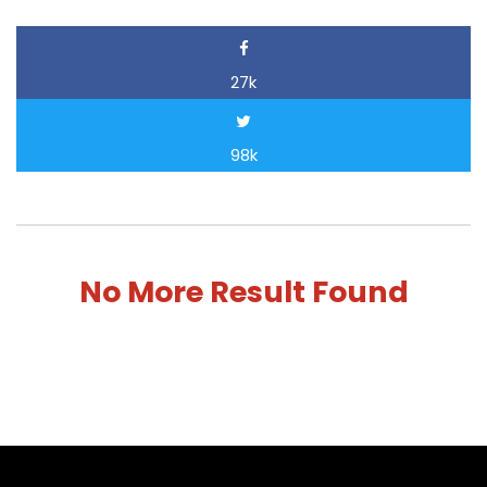
27k
98k
No More Result Found