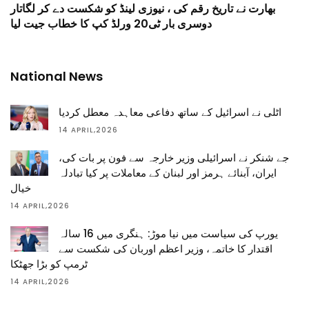
بھارت نے تاریخ رقم کی ، نیوزی لینڈ کو شکست دے کر لگاتار
دوسری بار ٹی20 ورلڈ کپ کا خطاب جیت لیا
National News
اٹلی نے اسرائیل کے ساتھ دفاعی معاہدہ معطل کردیا
14 APRIL,2026
جے شنکر نے اسرائیلی وزیر خارجہ سے فون پر بات کی،
ایران، آبنائے ہرمز اور لبنان کے معاملات پر کیا تبادلہ
خیال
14 APRIL,2026
یورپ کی سیاست میں نیا موڑ: ہنگری میں 16 سالہ
اقتدار کا خاتمہ، وزیر اعظم اوربان کی شکست سے
ٹرمپ کو بڑا جھٹکا
14 APRIL,2026