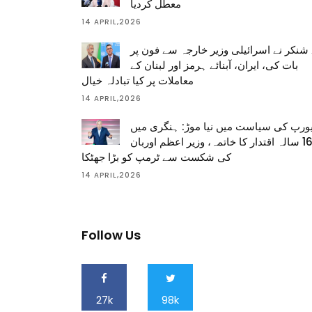
معطل کردیا
14 APRIL,2026
شنکر نے اسرائیلی وزیر خارجہ سے فون پر
بات کی، ایران، آبنائے ہرمز اور لبنان کے
معاملات پر کیا تبادلہ خیال
14 APRIL,2026
ورپ کی سیاست میں نیا موڑ: ہنگری میں
16 سالہ اقتدار کا خاتمہ، وزیر اعظم اوربان
کی شکست سے ٹرمپ کو بڑا جھٹکا
14 APRIL,2026
Follow Us
27k
98k