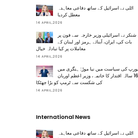
اٹلی نے اسرائیل کے ساتھ دفاعی معاہدہ
معطل کردیا
14 APRIL,2026
شنکر نے اسرائیلی وزیر خارجہ سے فون پر
بات کی، ایران، آبنائے ہرمز اور لبنان کے
معاملات پر کیا تبادلہ خیال
14 APRIL,2026
ورپ کی سیاست میں نیا موڑ: ہنگری میں
16 سالہ اقتدار کا خاتمہ، وزیر اعظم اوربان
کی شکست سے ٹرمپ کو بڑا جھٹکا
14 APRIL,2026
International News
اٹلی نے اسرائیل کے ساتھ دفاعی معاہدہ