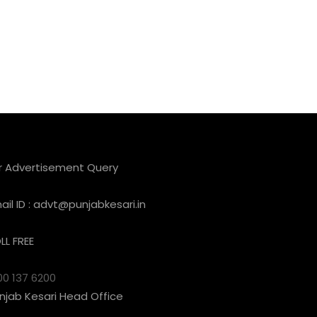
r Advertisement Query
ail ID :
advt@punjabkesari.in
LL FREE
00 137 6200
njab Kesari Head Office