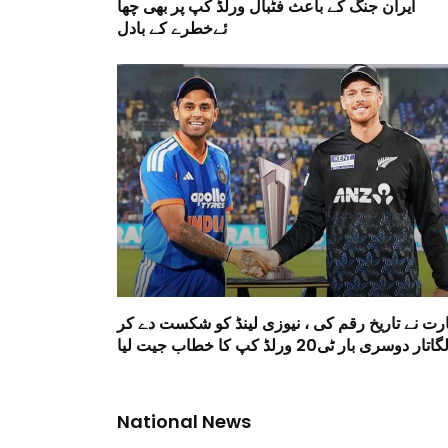
ایران جنگ کے باعث فٹبال ورلڈ کپ پر بھی چھا
ئےخطرے کے بادل
ارت نے تاریخ رقم کی ، نیوزی لینڈ کو شکست دے کر
گاتار دوسری بار ٹی20 ورلڈ کپ کا خطاب جیت لیا
National News