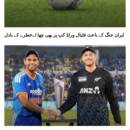
ایران جنگ کے باعث فٹبال ورلڈ کپ پر بھی چھا ئےخطرے کے بادل