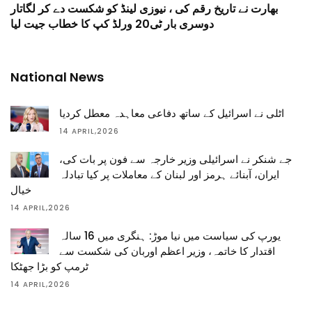
بھارت نے تاریخ رقم کی ، نیوزی لینڈ کو شکست دے کر لگاتار
دوسری بار ٹی20 ورلڈ کپ کا خطاب جیت لیا
National News
اٹلی نے اسرائیل کے ساتھ دفاعی معاہدہ معطل کردیا
14 APRIL,2026
جے شنکر نے اسرائیلی وزیر خارجہ سے فون پر بات کی،
ایران، آبنائے ہرمز اور لبنان کے معاملات پر کیا تبادلہ
خیال
14 APRIL,2026
یورپ کی سیاست میں نیا موڑ: ہنگری میں 16 سالہ
اقتدار کا خاتمہ، وزیر اعظم اوربان کی شکست سے
ٹرمپ کو بڑا جھٹکا
14 APRIL,2026