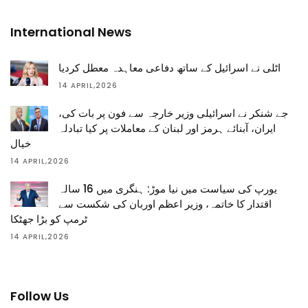
International News
اٹلی نے اسرائیل کے ساتھ دفاعی معاہدہ معطل کردیا
14 APRIL,2026
جے شنکر نے اسرائیلی وزیر خارجہ سے فون پر بات کی،
ایران، آبنائے ہرمز اور لبنان کے معاملات پر کیا تبادلہ
خیال
14 APRIL,2026
یورپ کی سیاست میں نیا موڑ: ہنگری میں 16 سالہ
اقتدار کا خاتمہ، وزیر اعظم اوربان کی شکست سے
ٹرمپ کو بڑا جھٹکا
14 APRIL,2026
Follow Us