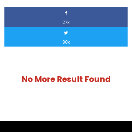
27k
98k
No More Result Found