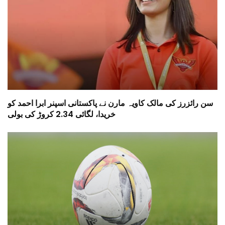
سن رائزرز کی مالک کاویہ مارن نے پاکستانی اسپنر ابرا احمد کو
خریدا، لگائی 2.34 کروڑ کی بولی