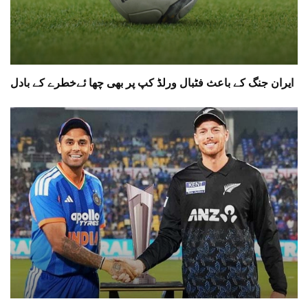
ایران جنگ کے باعث فٹبال ورلڈ کپ پر بھی چھا ئےخطرے کے بادل