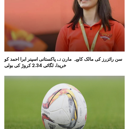
سن رائزرز کی مالک کاویہ مارن نے پاکستانی اسپنر ابرا احمد کو
خریدا، لگائی 2.34 کروڑ کی بولی