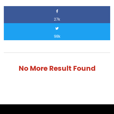
27k
98k
No More Result Found