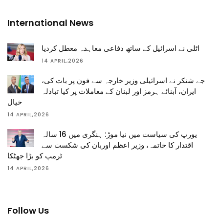
International News
اٹلی نے اسرائیل کے ساتھ دفاعی معاہدہ معطل کردیا
14 APRIL,2026
جے شنکر نے اسرائیلی وزیر خارجہ سے فون پر بات کی،
ایران، آبنائے ہرمز اور لبنان کے معاملات پر کیا تبادلہ
خیال
14 APRIL,2026
یورپ کی سیاست میں نیا موڑ: ہنگری میں 16 سالہ
اقتدار کا خاتمہ، وزیر اعظم اوربان کی شکست سے
ٹرمپ کو بڑا جھٹکا
14 APRIL,2026
Follow Us