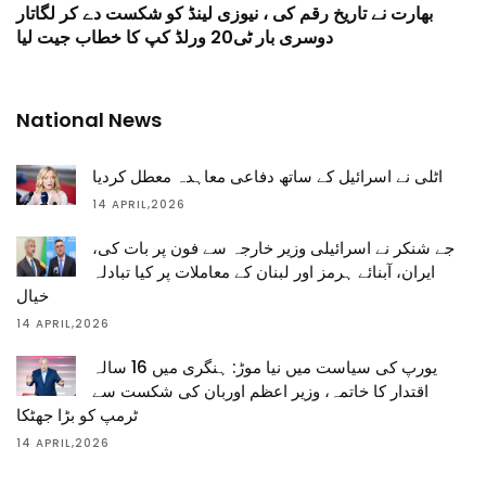
بھارت نے تاریخ رقم کی ، نیوزی لینڈ کو شکست دے کر لگاتار
دوسری بار ٹی20 ورلڈ کپ کا خطاب جیت لیا
National News
اٹلی نے اسرائیل کے ساتھ دفاعی معاہدہ معطل کردیا
14 APRIL,2026
جے شنکر نے اسرائیلی وزیر خارجہ سے فون پر بات کی،
ایران، آبنائے ہرمز اور لبنان کے معاملات پر کیا تبادلہ
خیال
14 APRIL,2026
یورپ کی سیاست میں نیا موڑ: ہنگری میں 16 سالہ
اقتدار کا خاتمہ، وزیر اعظم اوربان کی شکست سے
ٹرمپ کو بڑا جھٹکا
14 APRIL,2026