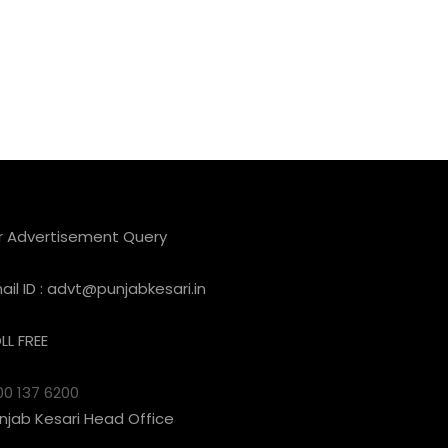
r Advertisement Query
ail ID :
advt@punjabkesari.in
LL FREE
00 137 6200
njab Kesari Head Office