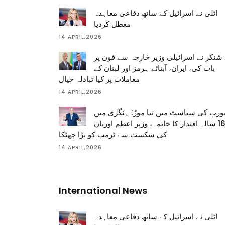
اٹلی نے اسرائیل کے ساتھ دفاعی معاہدہ
معطل کردیا
14 APRIL,2026
شنکر نے اسرائیلی وزیر خارجہ سے فون پر
بات کی، ایران، آبنائے ہرمز اور لبنان کے
معاملات پر کیا تبادلہ خیال
14 APRIL,2026
ورپ کی سیاست میں نیا موڑ: ہنگری میں
16 سالہ اقتدار کا خاتمہ، وزیر اعظم اوربان
کی شکست سے ٹرمپ کو بڑا جھٹکا
14 APRIL,2026
International News
اٹلی نے اسرائیل کے ساتھ دفاعی معاہدہ