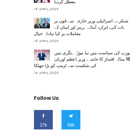
معطل کردیا
14 APRIL,2026
شنکر نے اسرائیلی وزیر خارجہ سے فون پر
بات کی، ایران، آبنائے ہرمز اور لبنان کے
معاملات پر کیا تبادلہ خیال
14 APRIL,2026
ورپ کی سیاست میں نیا موڑ: ہنگری میں
16 سالہ اقتدار کا خاتمہ، وزیر اعظم اوربان
کی شکست سے ٹرمپ کو بڑا جھٹکا
14 APRIL,2026
Follow Us
27k
98k