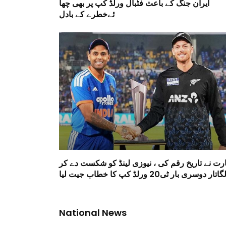
ایران جنگ کے باعث فٹبال ورلڈ کپ پر بھی چھا
ئےخطرے کے بادل
ارت نے تاریخ رقم کی ، نیوزی لینڈ کو شکست دے کر
گاتار دوسری بار ٹی20 ورلڈ کپ کا خطاب جیت لیا
National News