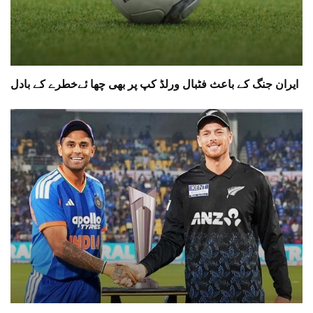
ایران جنگ کے باعث فٹبال ورلڈ کپ پر بھی چھا ئےخطرے کے بادل