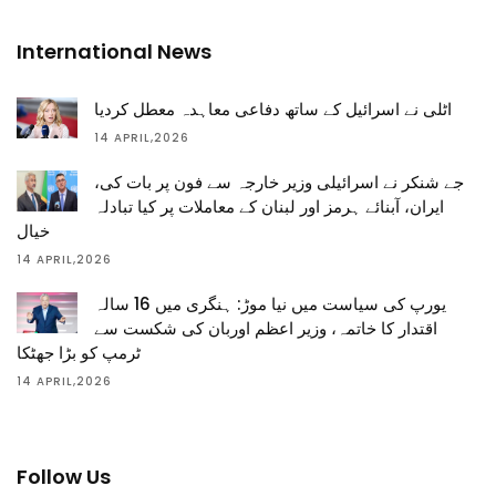
International News
اٹلی نے اسرائیل کے ساتھ دفاعی معاہدہ معطل کردیا
14 APRIL,2026
جے شنکر نے اسرائیلی وزیر خارجہ سے فون پر بات کی،
ایران، آبنائے ہرمز اور لبنان کے معاملات پر کیا تبادلہ
خیال
14 APRIL,2026
یورپ کی سیاست میں نیا موڑ: ہنگری میں 16 سالہ
اقتدار کا خاتمہ، وزیر اعظم اوربان کی شکست سے
ٹرمپ کو بڑا جھٹکا
14 APRIL,2026
Follow Us