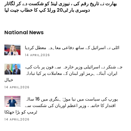
بھارت نے تاریخ رقم کی ، نیوزی لینڈ کو شکست دے کر لگاتار
دوسری بار ٹی20 ورلڈ کپ کا خطاب جیت لیا
National News
اٹلی نے اسرائیل کے ساتھ دفاعی معاہدہ معطل کردیا
14 APRIL,2026
جے شنکر نے اسرائیلی وزیر خارجہ سے فون پر بات کی،
ایران، آبنائے ہرمز اور لبنان کے معاملات پر کیا تبادلہ
خیال
14 APRIL,2026
یورپ کی سیاست میں نیا موڑ: ہنگری میں 16 سالہ
اقتدار کا خاتمہ، وزیر اعظم اوربان کی شکست سے
ٹرمپ کو بڑا جھٹکا
14 APRIL,2026