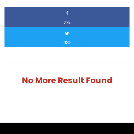
27k
98k
No More Result Found