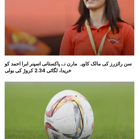
سن رائزرز کی مالک کاویہ مارن نے پاکستانی اسپنر ابرا احمد کو
خریدا، لگائی 2.34 کروڑ کی بولی