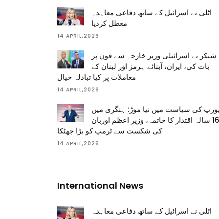
اٹلی نے اسرائیل کے ساتھ دفاعی معاہدہ
معطل کردیا
14 APRIL,2026
شنکر نے اسرائیلی وزیر خارجہ سے فون پر
بات کی، ایران، آبنائے ہرمز اور لبنان کے
معاملات پر کیا تبادلہ خیال
14 APRIL,2026
ورپ کی سیاست میں نیا موڑ: ہنگری میں
16 سالہ اقتدار کا خاتمہ، وزیر اعظم اوربان
کی شکست سے ٹرمپ کو بڑا جھٹکا
14 APRIL,2026
International News
اٹلی نے اسرائیل کے ساتھ دفاعی معاہدہ