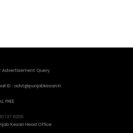
r Advertisement Query
ail ID :
advt@punjabkesari.in
LL FREE
00 137 6200
njab Kesari Head Office