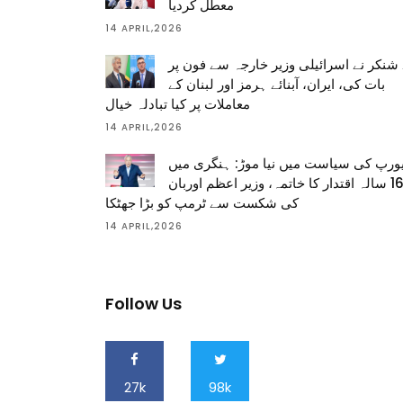
معطل کردیا
14 APRIL,2026
شنکر نے اسرائیلی وزیر خارجہ سے فون پر
بات کی، ایران، آبنائے ہرمز اور لبنان کے
معاملات پر کیا تبادلہ خیال
14 APRIL,2026
ورپ کی سیاست میں نیا موڑ: ہنگری میں
16 سالہ اقتدار کا خاتمہ، وزیر اعظم اوربان
کی شکست سے ٹرمپ کو بڑا جھٹکا
14 APRIL,2026
Follow Us
27k
98k