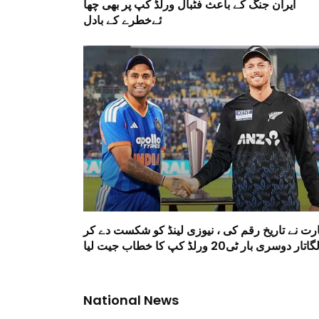
ایران جنگ کے باعث فٹبال ورلڈ کپ پر بھی چھا
ئےخطرے کے بادل
ارت نے تاریخ رقم کی ، نیوزی لینڈ کو شکست دے کر
گاتار دوسری بار ٹی20 ورلڈ کپ کا خطاب جیت لیا
National News