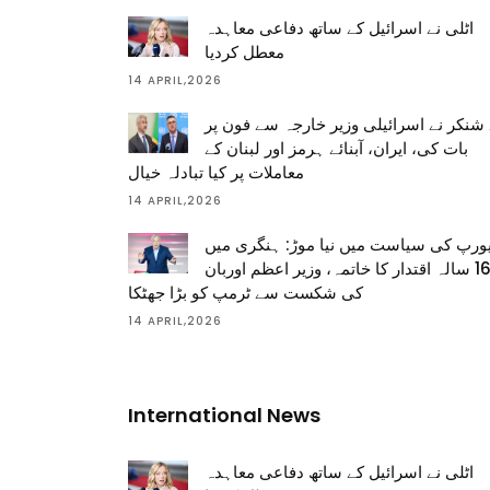
اٹلی نے اسرائیل کے ساتھ دفاعی معاہدہ
معطل کردیا
14 APRIL,2026
شنکر نے اسرائیلی وزیر خارجہ سے فون پر
بات کی، ایران، آبنائے ہرمز اور لبنان کے
معاملات پر کیا تبادلہ خیال
14 APRIL,2026
ورپ کی سیاست میں نیا موڑ: ہنگری میں
16 سالہ اقتدار کا خاتمہ، وزیر اعظم اوربان
کی شکست سے ٹرمپ کو بڑا جھٹکا
14 APRIL,2026
International News
اٹلی نے اسرائیل کے ساتھ دفاعی معاہدہ