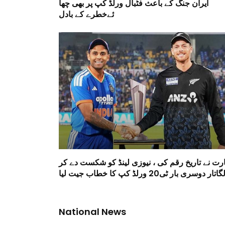
ایران جنگ کے باعث فٹبال ورلڈ کپ پر بھی چھا
ئےخطرے کے بادل
ارت نے تاریخ رقم کی ، نیوزی لینڈ کو شکست دے کر
گاتار دوسری بار ٹی20 ورلڈ کپ کا خطاب جیت لیا
National News