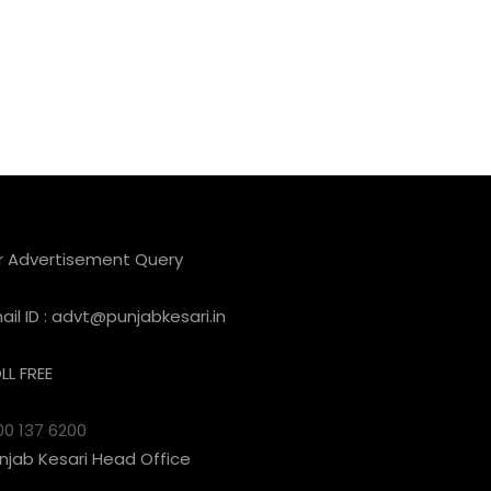
r Advertisement Query
ail ID :
advt@punjabkesari.in
LL FREE
00 137 6200
njab Kesari Head Office