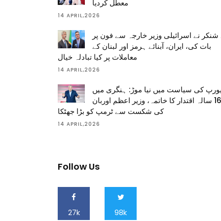
معطل کردیا
14 APRIL,2026
شنکر نے اسرائیلی وزیر خارجہ سے فون پر
بات کی، ایران، آبنائے ہرمز اور لبنان کے
معاملات پر کیا تبادلہ خیال
14 APRIL,2026
ورپ کی سیاست میں نیا موڑ: ہنگری میں
16 سالہ اقتدار کا خاتمہ، وزیر اعظم اوربان
کی شکست سے ٹرمپ کو بڑا جھٹکا
14 APRIL,2026
Follow Us
27k
98k