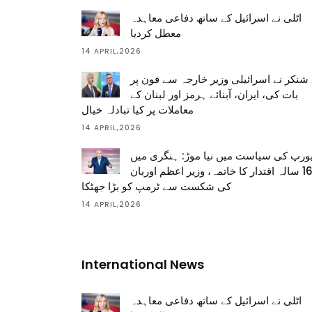
اٹلی نے اسرائیل کے ساتھ دفاعی معاہدہ
معطل کردیا
14 APRIL,2026
شنکر نے اسرائیلی وزیر خارجہ سے فون پر
بات کی، ایران، آبنائے ہرمز اور لبنان کے
معاملات پر کیا تبادلہ خیال
14 APRIL,2026
ورپ کی سیاست میں نیا موڑ: ہنگری میں
16 سالہ اقتدار کا خاتمہ، وزیر اعظم اوربان
کی شکست سے ٹرمپ کو بڑا جھٹکا
14 APRIL,2026
International News
اٹلی نے اسرائیل کے ساتھ دفاعی معاہدہ