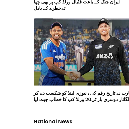
ایران جنگ کے باعث فٹبال ورلڈ کپ پر بھی چھا
ئےخطرے کے بادل
ارت نے تاریخ رقم کی ، نیوزی لینڈ کو شکست دے کر
گاتار دوسری بار ٹی20 ورلڈ کپ کا خطاب جیت لیا
National News