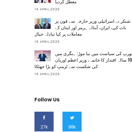
معطل کردیا
14 APRIL,2026
شنکر نے اسرائیلی وزیر خارجہ سے فون پر
بات کی، ایران، آبنائے ہرمز اور لبنان کے
معاملات پر کیا تبادلہ خیال
14 APRIL,2026
ورپ کی سیاست میں نیا موڑ: ہنگری میں
16 سالہ اقتدار کا خاتمہ، وزیر اعظم اوربان
کی شکست سے ٹرمپ کو بڑا جھٹکا
14 APRIL,2026
Follow Us
27k
98k