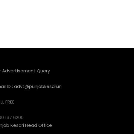
r Advertisement Query
ail ID :
advt@punjabkesari.in
LL FREE
00 137 6200
njab Kesari Head Office