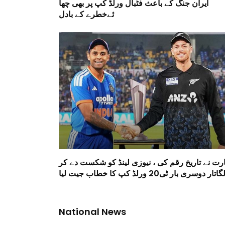
ایران جنگ کے باعث فٹبال ورلڈ کپ پر بھی چھا
ئےخطرے کے بادل
ارت نے تاریخ رقم کی ، نیوزی لینڈ کو شکست دے کر
گاتار دوسری بار ٹی20 ورلڈ کپ کا خطاب جیت لیا
National News