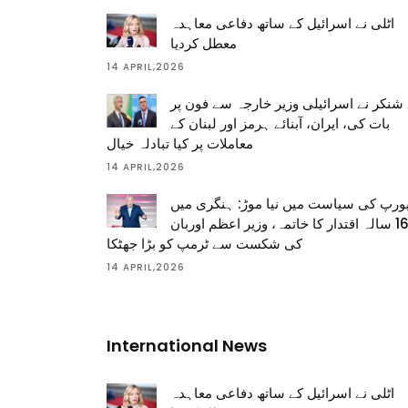
اٹلی نے اسرائیل کے ساتھ دفاعی معاہدہ
معطل کردیا
14 APRIL,2026
شنکر نے اسرائیلی وزیر خارجہ سے فون پر
بات کی، ایران، آبنائے ہرمز اور لبنان کے
معاملات پر کیا تبادلہ خیال
14 APRIL,2026
ورپ کی سیاست میں نیا موڑ: ہنگری میں
16 سالہ اقتدار کا خاتمہ، وزیر اعظم اوربان
کی شکست سے ٹرمپ کو بڑا جھٹکا
14 APRIL,2026
International News
اٹلی نے اسرائیل کے ساتھ دفاعی معاہدہ