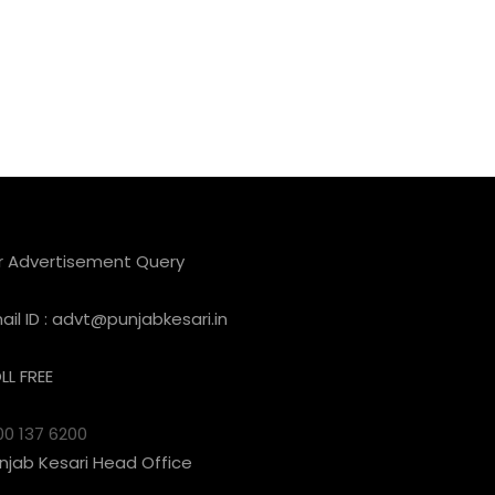
r Advertisement Query
ail ID :
advt@punjabkesari.in
LL FREE
00 137 6200
njab Kesari Head Office