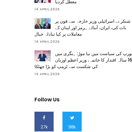
معطل کردیا
14 APRIL,2026
شنکر نے اسرائیلی وزیر خارجہ سے فون پر
بات کی، ایران، آبنائے ہرمز اور لبنان کے
معاملات پر کیا تبادلہ خیال
14 APRIL,2026
ورپ کی سیاست میں نیا موڑ: ہنگری میں
16 سالہ اقتدار کا خاتمہ، وزیر اعظم اوربان
کی شکست سے ٹرمپ کو بڑا جھٹکا
14 APRIL,2026
Follow Us
27k
98k