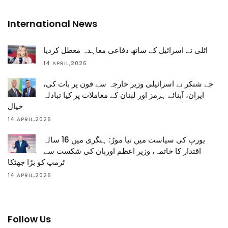
International News
اٹلی نے اسرائیل کے ساتھ دفاعی معاہدہ معطل کردیا
14 APRIL,2026
جے شنکر نے اسرائیلی وزیر خارجہ سے فون پر بات کی،
ایران، آبنائے ہرمز اور لبنان کے معاملات پر کیا تبادلہ
خیال
14 APRIL,2026
یورپ کی سیاست میں نیا موڑ: ہنگری میں 16 سالہ
اقتدار کا خاتمہ، وزیر اعظم اوربان کی شکست سے
ٹرمپ کو بڑا جھٹکا
14 APRIL,2026
Follow Us