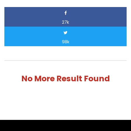
27k
98k
No More Result Found