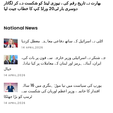
بھارت نے تاریخ رقم کی ، نیوزی لینڈ کو شکست دے کر لگاتار
دوسری بار ٹی20 ورلڈ کپ کا خطاب جیت لیا
National News
اٹلی نے اسرائیل کے ساتھ دفاعی معاہدہ معطل کردیا
14 APRIL,2026
جے شنکر نے اسرائیلی وزیر خارجہ سے فون پر بات کی،
ایران، آبنائے ہرمز اور لبنان کے معاملات پر کیا تبادلہ
خیال
14 APRIL,2026
یورپ کی سیاست میں نیا موڑ: ہنگری میں 16 سالہ
اقتدار کا خاتمہ، وزیر اعظم اوربان کی شکست سے
ٹرمپ کو بڑا جھٹکا
14 APRIL,2026