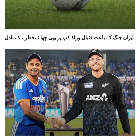
ایران جنگ کے باعث فٹبال ورلڈ کپ پر بھی چھا ئےخطرے کے بادل