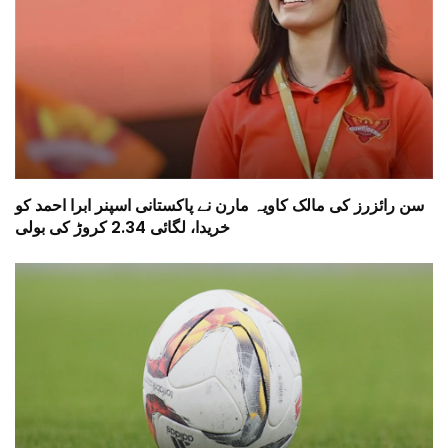
سن رائزرز کی مالک کاویہ مارن نے پاکستانی اسپنر ابرا احمد کو
خریدا، لگائی 2.34 کروڑ کی بولی