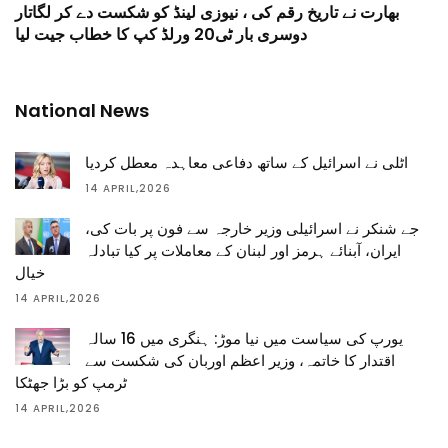
بھارت نے تاریخ رقم کی ، نیوزی لینڈ کو شکست دے کر لگاتار
دوسری بار ٹی20 ورلڈ کپ کا خطاب جیت لیا
National News
اٹلی نے اسرائیل کے ساتھ دفاعی معاہدہ معطل کردیا
14 APRIL,2026
جے شنکر نے اسرائیلی وزیر خارجہ سے فون پر بات کی،
ایران، آبنائے ہرمز اور لبنان کے معاملات پر کیا تبادلہ
خیال
14 APRIL,2026
یورپ کی سیاست میں نیا موڑ: ہنگری میں 16 سالہ
اقتدار کا خاتمہ، وزیر اعظم اوربان کی شکست سے
ٹرمپ کو بڑا جھٹکا
14 APRIL,2026