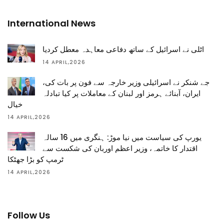
International News
اٹلی نے اسرائیل کے ساتھ دفاعی معاہدہ معطل کردیا
14 APRIL,2026
جے شنکر نے اسرائیلی وزیر خارجہ سے فون پر بات کی،
ایران، آبنائے ہرمز اور لبنان کے معاملات پر کیا تبادلہ
خیال
14 APRIL,2026
یورپ کی سیاست میں نیا موڑ: ہنگری میں 16 سالہ
اقتدار کا خاتمہ، وزیر اعظم اوربان کی شکست سے
ٹرمپ کو بڑا جھٹکا
14 APRIL,2026
Follow Us