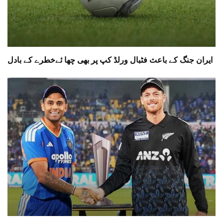
ایران جنگ کے باعث فٹبال ورلڈ کپ پر بھی چھا ئےخطرے کے بادل