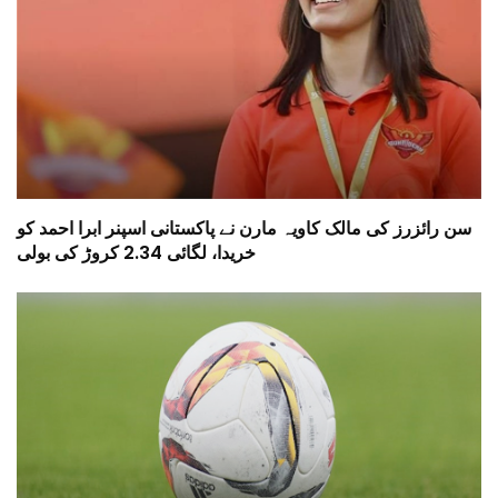
سن رائزرز کی مالک کاویہ مارن نے پاکستانی اسپنر ابرا احمد کو
خریدا، لگائی 2.34 کروڑ کی بولی