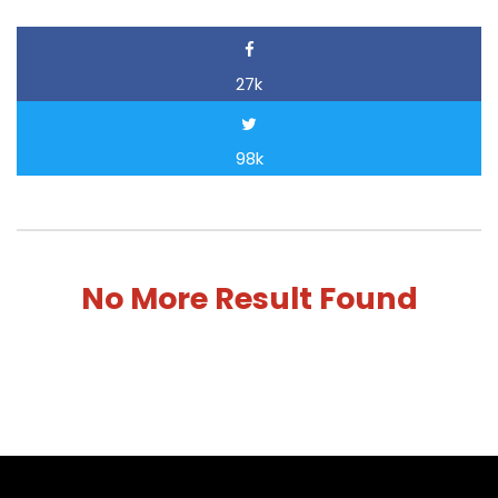
27k
98k
No More Result Found