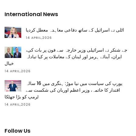
International News
اٹلی نے اسرائیل کے ساتھ دفاعی معاہدہ معطل کردیا
14 APRIL,2026
جے شنکر نے اسرائیلی وزیر خارجہ سے فون پر بات کی،
ایران، آبنائے ہرمز اور لبنان کے معاملات پر کیا تبادلہ
خیال
14 APRIL,2026
یورپ کی سیاست میں نیا موڑ: ہنگری میں 16 سالہ
اقتدار کا خاتمہ، وزیر اعظم اوربان کی شکست سے
ٹرمپ کو بڑا جھٹکا
14 APRIL,2026
Follow Us