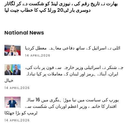
بھارت نے تاریخ رقم کی ، نیوزی لینڈ کو شکست دے کر لگاتار
دوسری بار ٹی20 ورلڈ کپ کا خطاب جیت لیا
National News
اٹلی نے اسرائیل کے ساتھ دفاعی معاہدہ معطل کردیا
14 APRIL,2026
جے شنکر نے اسرائیلی وزیر خارجہ سے فون پر بات کی،
ایران، آبنائے ہرمز اور لبنان کے معاملات پر کیا تبادلہ
خیال
14 APRIL,2026
یورپ کی سیاست میں نیا موڑ: ہنگری میں 16 سالہ
اقتدار کا خاتمہ، وزیر اعظم اوربان کی شکست سے
ٹرمپ کو بڑا جھٹکا
14 APRIL,2026