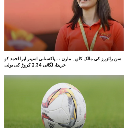
سن رائزرز کی مالک کاویہ مارن نے پاکستانی اسپنر ابرا احمد کو
خریدا، لگائی 2.34 کروڑ کی بولی