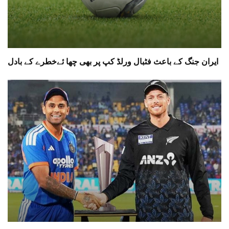
ایران جنگ کے باعث فٹبال ورلڈ کپ پر بھی چھا ئےخطرے کے بادل