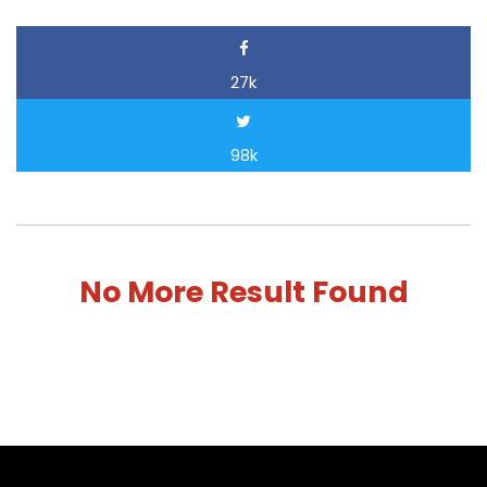
27k
98k
No More Result Found