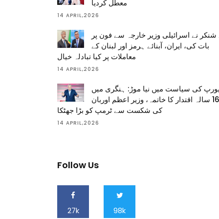
معطل کردیا
14 APRIL,2026
شنکر نے اسرائیلی وزیر خارجہ سے فون پر
بات کی، ایران، آبنائے ہرمز اور لبنان کے
معاملات پر کیا تبادلہ خیال
14 APRIL,2026
ورپ کی سیاست میں نیا موڑ: ہنگری میں
16 سالہ اقتدار کا خاتمہ، وزیر اعظم اوربان
کی شکست سے ٹرمپ کو بڑا جھٹکا
14 APRIL,2026
Follow Us
27k
98k