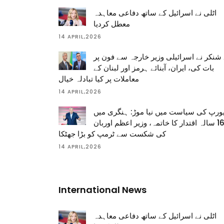
اٹلی نے اسرائیل کے ساتھ دفاعی معاہدہ
معطل کردیا
14 APRIL,2026
شنکر نے اسرائیلی وزیر خارجہ سے فون پر
بات کی، ایران، آبنائے ہرمز اور لبنان کے
معاملات پر کیا تبادلہ خیال
14 APRIL,2026
ورپ کی سیاست میں نیا موڑ: ہنگری میں
16 سالہ اقتدار کا خاتمہ، وزیر اعظم اوربان
کی شکست سے ٹرمپ کو بڑا جھٹکا
14 APRIL,2026
International News
اٹلی نے اسرائیل کے ساتھ دفاعی معاہدہ