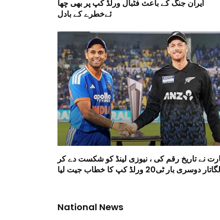
ایران جنگ کے باعث فٹبال ورلڈ کپ پر بھی چھا
ئےخطرے کے بادل
ارت نے تاریخ رقم کی ، نیوزی لینڈ کو شکست دے کر
گاتار دوسری بار ٹی20 ورلڈ کپ کا خطاب جیت لیا
National News