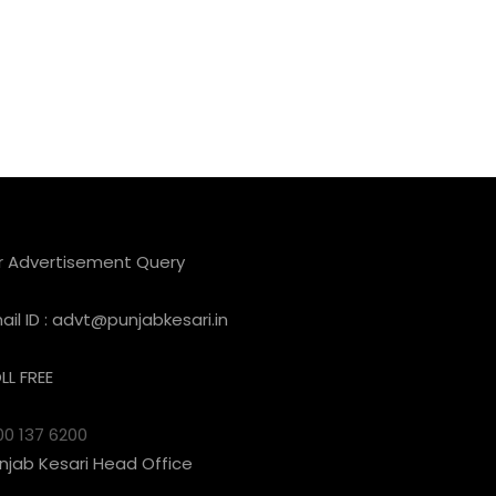
r Advertisement Query
ail ID :
advt@punjabkesari.in
LL FREE
00 137 6200
njab Kesari Head Office