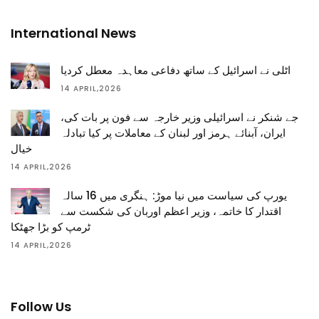
International News
اٹلی نے اسرائیل کے ساتھ دفاعی معاہدہ معطل کردیا
14 APRIL,2026
جے شنکر نے اسرائیلی وزیر خارجہ سے فون پر بات کی،
ایران، آبنائے ہرمز اور لبنان کے معاملات پر کیا تبادلہ
خیال
14 APRIL,2026
یورپ کی سیاست میں نیا موڑ: ہنگری میں 16 سالہ
اقتدار کا خاتمہ، وزیر اعظم اوربان کی شکست سے
ٹرمپ کو بڑا جھٹکا
14 APRIL,2026
Follow Us