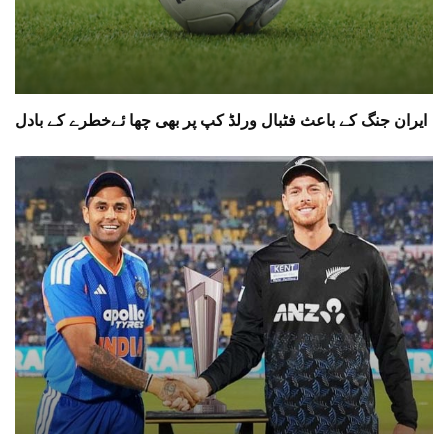
ایران جنگ کے باعث فٹبال ورلڈ کپ پر بھی چھا ئےخطرے کے بادل