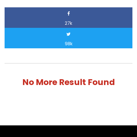
27k
98k
No More Result Found