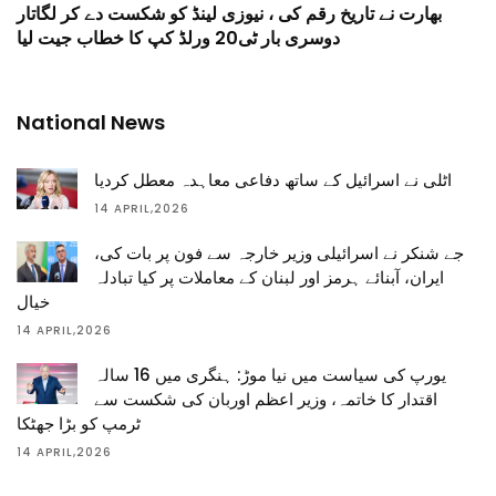
بھارت نے تاریخ رقم کی ، نیوزی لینڈ کو شکست دے کر لگاتار
دوسری بار ٹی20 ورلڈ کپ کا خطاب جیت لیا
National News
اٹلی نے اسرائیل کے ساتھ دفاعی معاہدہ معطل کردیا
14 APRIL,2026
جے شنکر نے اسرائیلی وزیر خارجہ سے فون پر بات کی،
ایران، آبنائے ہرمز اور لبنان کے معاملات پر کیا تبادلہ
خیال
14 APRIL,2026
یورپ کی سیاست میں نیا موڑ: ہنگری میں 16 سالہ
اقتدار کا خاتمہ، وزیر اعظم اوربان کی شکست سے
ٹرمپ کو بڑا جھٹکا
14 APRIL,2026