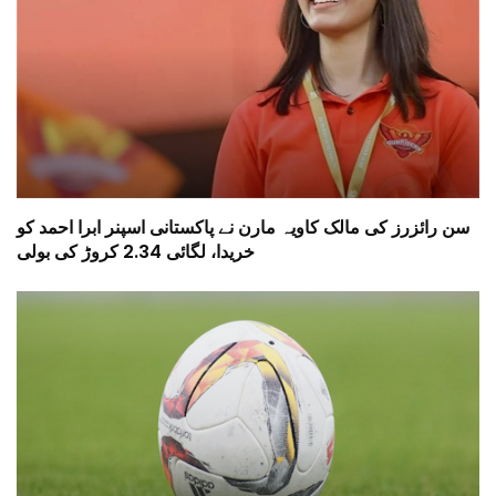
سن رائزرز کی مالک کاویہ مارن نے پاکستانی اسپنر ابرا احمد کو
خریدا، لگائی 2.34 کروڑ کی بولی